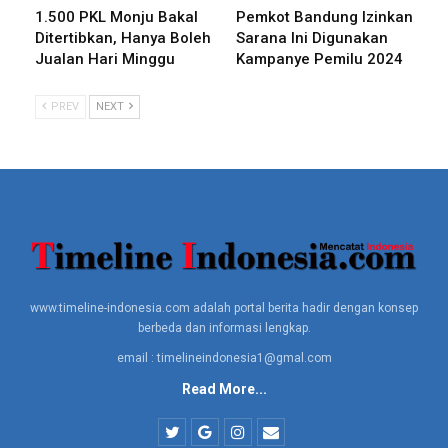
Penyelamatan, Diskar Kota Bandung, Yusuf Hidayat.
1.500 PKL Monju Bakal
Pemkot Bandung Izinkan
Ditertibkan, Hanya Boleh
Sarana Ini Digunakan
Yusuf menerangkan, tidak ada korban jiwa. Untuk mengatasi
Jualan Hari Minggu
Kampanye Pemilu 2024
kebakaran tersebut, pihaknya menurunkan 11 unit mobil
Damkar.
PREV
NEXT
Sementara itu, Kanit Patroli Polsek Sumur Bandung, AKP
Atmaja Saputra mengatakan hingga saat ini tidak ada korban
jiwa.
BERITA LAINNYA
Kompetisi Pitching Startup Inovasi Tarik Minat
Investor…
www.timeline-indonesia.com adalah portal berita hadir dengan konsep
berbeda dan informasi lengkap.
email : timelineindonesia1@gmal.com
Lembek Terhadap Pialang Saham, Ombudsman
Read More...
Temukan Tiga…