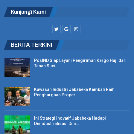
Satpol PP Kota Bandung Sidang Delapan Warga
Kunjungi Kami
Pelanggar…
“Sampai saat ini belum ada korban jiwa, untuk arus lalu lintas
BERITA TERKINI
aman dan kondusif,” katanya. (*)
PosIND Siap Layani Pengiriman Kargo Haji dari
Tanah Suci…
Kawasan Industri Jababeka Kembali Raih
Penghargaan Proper…
Ini Strategi Inovatif Jababeka Hadapi
Deindustrialisasi Dini…