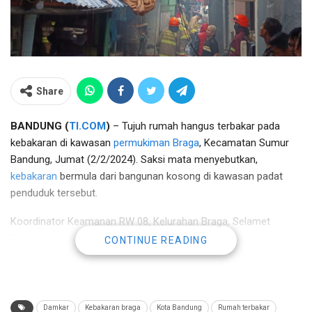
Share
BANDUNG (
TI.COM
)
– Tujuh rumah hangus terbakar pada
kebakaran di kawasan
permukiman Braga
, Kecamatan Sumur
Bandung, Jumat (2/2/2024). Saksi mata menyebutkan,
kebakaran
bermula dari bangunan kosong di kawasan padat
penduduk tersebut.
Koordinator Keamanan RW 08, Kelurahan Braga, Selamet
Setiabudi mengatakan, terjadinya kebakaran dugaan akibat arus
CONTINUE READING
listrik
. Selamet menambahkan, bahwa awal terjadi kebakaran
terlihat pada rumah yang kosong penghuni.
“Awal terlihat itu ada di rumah kosong, mungkin merembet ke
Damkar
Kebakaran braga
Kota Bandung
Rumah terbakar