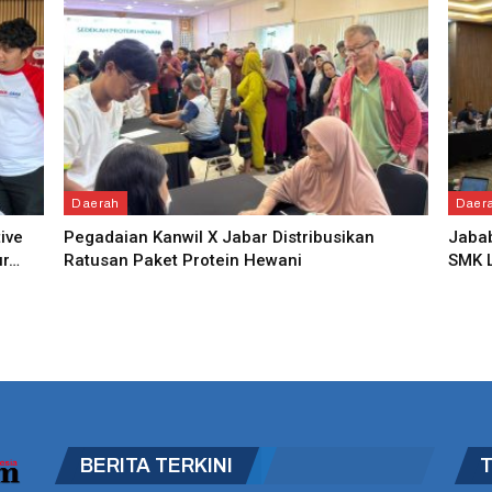
Daerah
Daer
ive
Pegadaian Kanwil X Jabar Distribusikan
Jabab
ur…
Ratusan Paket Protein Hewani
SMK L
BERITA TERKINI