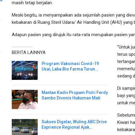
masih tetap berjalan.
Meski begitu, ia menyampaikan ada sejumlah pasien yang dieva
kebakaran di Ruang Steril Udara/ Air Handling Unit (AHU) yang 
Adapun pasien yang dirujuk itu rata-rata merupakan pasien 
“Untuk j
BERITA LAINNYA
terus upd
tertangan
Program Vaksinasi Covid-19
memerluk
Usai, Laba Bio Farma Turun…
sedang di
Di sampi
Mantan Kadiv Propam Polri Ferdy
bayi yang
Sambo Divonis Hukuman Mati
untuk me
Sebelumn
Sukses Digelar, Wuling ABC Drive
Kiwari h
Exprience Regional Ajak…
kebakara