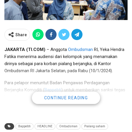
Share
JAKARTA (TI.COM)
– Anggota
Ombudsman
RI, Yeka Hendra
Fatika menerima audiensi dari kelompok yang menamakan
dirinya sebagai para korban pialang berjangka, di Kantor
Ombudsman RI Jakarta Selatan, pada Rabu (10/1/2024).
Para pelapor menuntut Badan Pengawas Perdagangan
Berjangka Komoditi (
Bappebti
) untuk memberikan sanksi tegas
kepada perusahaan pialang berjangka yang merugikan pelapor
CONTINUE READING
berupa kompensasi ganti rugi.
Yeka menyampaikan, dari keterangan para pelapor dan
pemeriksaan Ombudsman, pihaknya menemukan setidaknya
Bappebti
HEADLINE
Ombudsman
Pialang saham
tiga dugaan maladministrasi yang dilakukan oleh Bappebti.