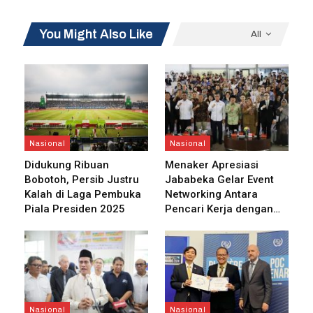
BACA JUGA
You Might Also Like
All
Posdigi Perluas Market Enterprise Melalui
Layanan e-Meterai…
Ini Sinergi Pos Indonesia dan Garuda Dorong
Kelancaran…
Nasional
Nasional
Didukung Ribuan
Menaker Apresiasi
Bobotoh, Persib Justru
Jababeka Gelar Event
Kalah di Laga Pembuka
Networking Antara
“Setidaknya ditemukan pengabaian kewajiban hukum karena
Piala Presiden 2025
Pencari Kerja dengan…
tidak ada penindakan terhadap perusahaan pialang bermasalah
dan hanya memberikan sanksi administratif. Selanjutnya, tidak
kompeten serta penundaan berlarut dalam penanganan
pengaduan dan penyelesaian sengketa di bidang perdagangan
berjangka komoditi,” jelas Yeka.
Nasional
Nasional