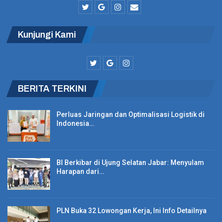
komoditi.
Kunjungi Kami
BERITA LAINNYA
Pegadaian Dorong Pertanian Organik; Jalan
Menuju Ketahanan…
BERITA TERKINI
Mega Travel Fair 2023, Ajak Warga Liburan
Dengan Penawaran…
Perluas Jaringan dan Optimalisasi Logistik di
Indonesia…
Ratusan Atlet Ramaikan Jababeka Go Asia
dengan Aksi…
BI Berkibar di Ujung Selatan Jabar: Menyulam
Harapan dari…
Bappebti juga tidak menjalankan fungsi pengawasan preventif,
PLN Buka 32 Lowongan Kerja, Ini Info Detailnya
mengingat banyaknya nama perusahaan Pialang Berjangka yang