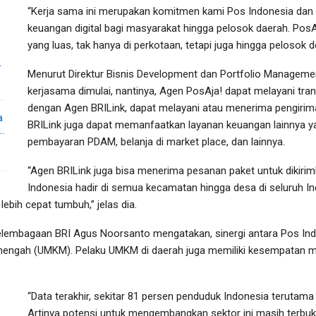
“Kerja sama ini merupakan komitmen kami Pos Indonesia dan
keuangan digital bagi masyarakat hingga pelosok daerah. Pos
yang luas, tak hanya di perkotaan, tetapi juga hingga pelosok d
…
Menurut Direktur Bisnis Development dan Portfolio Managemen
kerjasama dimulai, nantinya, Agen PosAja! dapat melayani tra
dengan Agen BRILink, dapat melayani atau menerima pengirim
a
BRILink juga dapat memanfaatkan layanan keuangan lainnya ya
…
pembayaran PDAM, belanja di market place, dan lainnya.
“Agen BRILink juga bisa menerima pesanan paket untuk dikirimk
Indonesia hadir di semua kecamatan hingga desa di seluruh I
ebih cepat tumbuh,” jelas dia.
Kelembagaan BRI Agus Noorsanto mengatakan, sinergi antara Pos Indo
nengah (UMKM). Pelaku UMKM di daerah juga memiliki kesempatan m
“Data terakhir, sekitar 81 persen penduduk Indonesia terutama 
Artinya potensi untuk mengembangkan sektor ini masih terbuka 