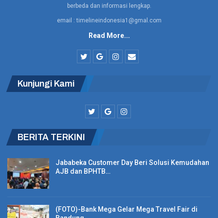
Akta Notaris Irma Rachmawati, S.H., Sp.1, M.H., Ph.D, di
berbeda dan informasi lengkap.
Bandung, Nomor : 70, tanggal 27 Juli 2022. PP Pos hadir
email : timelineindonesia1@gmal.com
sebagai perkumpulan yang mempunyai maksud dan tujuan di
Read More...
bidang Sosial. (*)
Kunjungi Kami
BERITA TERKINI
Jababeka Customer Day Beri Solusi Kemudahan
AJB dan BPHTB…
(FOTO)-Bank Mega Gelar Mega Travel Fair di