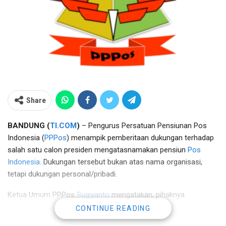
Share
BANDUNG (
TI.COM
)
– Pengurus Persatuan Pensiunan Pos
Indonesia (
PPPos
) menampik pemberitaan dukungan terhadap
salah satu calon presiden mengatasnamakan pensiun
Pos
Indonesia
. Dukungan tersebut bukan atas nama organisasi,
tetapi dukungan personal/pribadi.
Ketua Umum PPPos
Sugiyanto
mengatakan, pihaknya
menyanggah pemberitaan tentang deklarasi dukungan kepada
CONTINUE READING
paslon tertentu mengatasnamakan pensiunan Pos Indonesia.