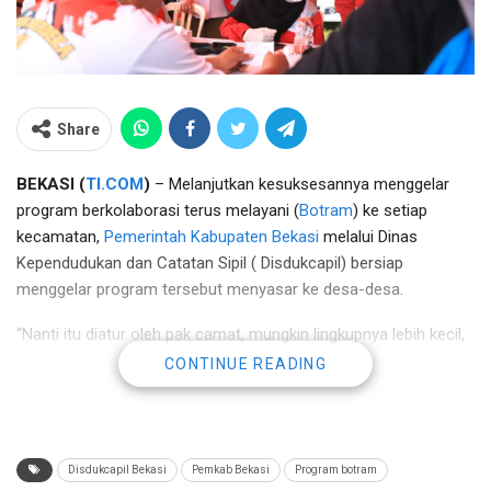
Share
BEKASI (
TI.COM
)
– Melanjutkan kesuksesannya menggelar
program berkolaborasi terus melayani (
Botram
) ke setiap
kecamatan,
Pemerintah Kabupaten Bekasi
melalui Dinas
Kependudukan dan Catatan Sipil ( Disdukcapil) bersiap
menggelar program tersebut menyasar ke desa-desa.
“Nanti itu diatur oleh pak camat, mungkin lingkupnya lebih kecil,
seperti mobil pelayanan di halaman
kantor desa
untuk
CONTINUE READING
membuka pelayanan seperti ini, harus terus dikembangkan
inovasinya sehingga masyarakat lebih mudah mendapatkan
layanannya,” ujar Pj Bupati Bekasi
Dani Ramdan
, saat menghadiri
acara Botram di Lapangan Bola Telaga Asih, Desa Telaga Asih,
Disdukcapil Bekasi
Pemkab Bekasi
Program botram