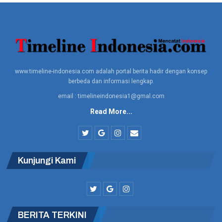
Kecamatan Cikarang Barat , Sabtu (9/3/2023).
Dani menyampaikan pentingnya Botram ini bukan hanya
memberikan layanan saja melainkan bisa juga memberikan
informasi program pembangunan dari Pemkab Bekasi kepada
masyarakat.
www.timeline-indonesia.com adalah portal berita hadir dengan konsep
berbeda dan informasi lengkap.
BACA JUGA
email : timelineindonesia1@gmal.com
Perluas Jangkauan, Sumber Jaya Executive
Shuttle Resmi Buka…
Read More...
Pegadaian Kanwil X Jabar Distribusikan Ratusan
Paket Protein…
Kunjungi Kami
“Ternyata tadi banyak masyarakat yang belum mengetahui
BERITA TERKINI
program pemerintah serta kegiatan dan pelayanan -pelayanan