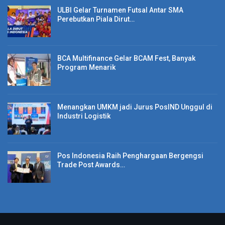
ULBI Gelar Turnamen Futsal Antar SMA
Perebutkan Piala Dirut…
BERITA LAINNYA
Tersertifikasi Distribusi Halal, Pos Indonesia
Kembali…
BCA Multifinance Gelar BCAM Fest, Banyak
Program Menarik
Kunjungi RS Hermina Arcamanik, Dirut BPJS
Kesehatan Pantau…
Menangkan UMKM jadi Jurus PosIND Unggul di
Industri Logistik
20 Hari Angkutan Lebaran, KAI Layani 4,39 Juta
Penumpang
Pos Indonesia Raih Penghargaan Bergengsi
Trade Post Awards…
“Jadi kita tidak jauh-jauh mengurus dokumen seperti bayar
pajak, Kartu Keluarga (KK) dan lainnya, sehingga merasa
terbantu dengan adanya Botram ini, ” tutupnya