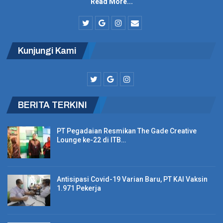
Read More...
Sepanjang 2023,Kemenkumham Jabar Terbitkan
468.350 Paspor
Kunjungi Kami
16 Konser Musik Hadir di Indonesia, Ada Tiket
Gratis Nonton…
BERITA TERKINI
KAI Sesuikan Gapeka Baru, 58 Perjalanan Kereta
Lokal Bandung…
PT Pegadaian Resmikan The Gade Creative
Lounge ke-22 di ITB…
Diketahui, PT Pos Indonesia (Persero) merupakan Badan Usaha
Milik Negara (BUMN) Indonesia yang bergerak di bidang jasa
Antisipasi Covid-19 Varian Baru, PT KAI Vaksin
kurir dan logistik, jasa keuangan, serta property. Didirikan pada
1.971 Pekerja
tanggal 26 Agustus 1746, PT Pos Indonesia (Persero) menjadi
salah satu BUMN tertua di Indonesia.