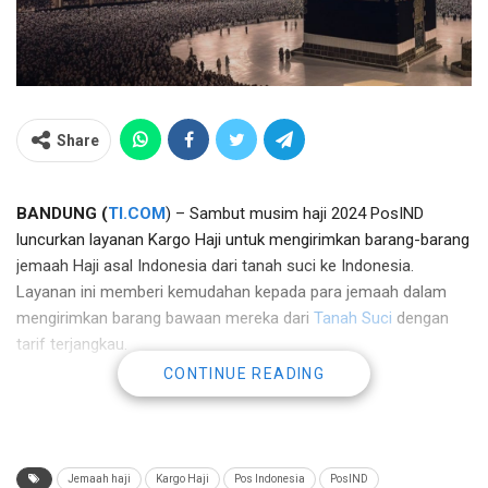
Share
BANDUNG (
TI.COM
) – Sambut musim haji 2024 PosIND
luncurkan layanan Kargo Haji untuk mengirimkan barang-barang
jemaah Haji asal Indonesia dari tanah suci ke Indonesia.
Layanan ini memberi kemudahan kepada para jemaah dalam
mengirimkan barang bawaan mereka dari
Tanah Suci
dengan
tarif terjangkau.
CONTINUE READING
Direktur Bisnis Kurir dan Logistik Pos Indonesia Tonggo Marbun
menyampaikan bahwa layanan
Kargo Haji
ini sebagai solusi
logistik yang efektif dan aman bagi para jemaah haji.
Jemaah haji
Kargo Haji
Pos Indonesia
PosIND