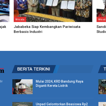
Wisata
Wisat
ajak
Jababeka Siap Kembangkan Pariwisata
Sandi
Berbasis Industri
Studi
BERITA TERKINI
Mulai 2024, KRD Bandung Raya
ir
Diganti Kereta Listrik
Unpad Gelontorkan Beasiswa Rp2