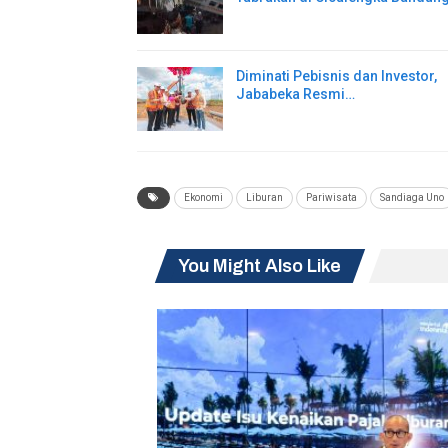
Diminati Pebisnis dan Investor,
Jababeka Resmi…
Ekonomi
Liburan
Pariwisata
Sandiaga Uno
You Might Also Like