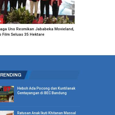
a
aga Uno Resmikan Jababeka Movieland,
o Film Seluas 35 Hektare
TRENDING
Heboh Ada Pocong dan Kuntilanak
Gentayangan di BEC Bandung
Ratusan Anak Ikuti Khitanan Massal