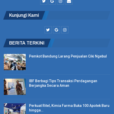
masyarakat, juga akan memberikan kontribusi perusahaan
kepada negara.
Kunjungi Kami
BERITA LAINNYA
Presiden Serahkan Bantuan Beras, PosIND
Pastikan Cepat dan…
BERITA TERKINI
Pemkot Bandung Larang Penjualan Ciki Ngebul
KAI Sesuikan Gapeka Baru, 58 Perjalanan Kereta
Lokal Bandung…
IBF Berbagi Tips Transaksi Perdagangan
Dua Tim Rescue Cari 7 Orang Hilang di Gunung
Berjangka Secara Aman
Godog
Perkuat Ritel, Kimia Farma Buka 100 Apotek Baru
“Kami optimis akan melanjutkan kinerja yang terbaik pada tahun
hingga…