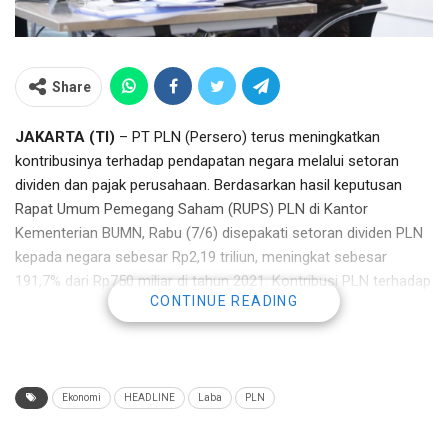
Share
JAKARTA (TI)
– PT PLN (Persero) terus meningkatkan
kontribusinya terhadap pendapatan negara melalui setoran
dividen dan pajak perusahaan. Berdasarkan hasil keputusan
Rapat Umum Pemegang Saham (RUPS) PLN di Kantor
Kementerian BUMN, Rabu (7/6) disepakati setoran dividen PLN
kepada negara sebesar Rp2,19 triliun, meningkat sebesar
191,7% dari Rp750 miliar di tahun 2021. Kontribusi PLN terhadap
CONTINUE READING
negara tak hanya lewat dividen tetapi juga setoran pajak hingga
Rp35,33 triliun atau meningkat sebesar 13,1% dibandingkan
tahun 2021.
Direktur Utama PLN Darmawan Prasodjo menanggapi, PLN
Ekonomi
HEADLINE
Laba
PLN
sebagai perusahaan BUMN berkomitmen untuk terus
berkontribusi lebih pada negara dan masyarakat, salah satunya