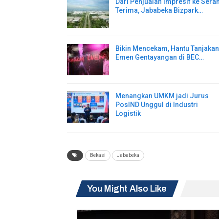
Dari Penjualan Impresif ke Sera
Terima, Jababeka Bizpark…
Bikin Mencekam, Hantu Tanjakan
Emen Gentayangan di BEC…
Menangkan UMKM jadi Jurus
PosIND Unggul di Industri
Logistik
Bekasi
Jababeka
You Might Also Like