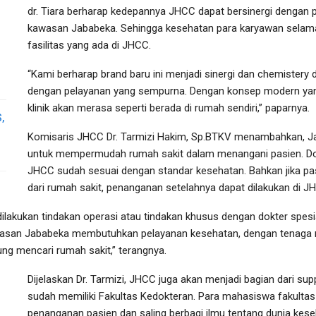
dr. Tiara berharap kedepannya JHCC dapat bersinergi dengan
kawasan Jababeka. Sehingga kesehatan para karyawan selama
fasilitas yang ada di JHCC.
“Kami berharap brand baru ini menjadi sinergi dan chemister
dengan pelayanan yang sempurna. Dengan konsep modern yang
klinik akan merasa seperti berada di rumah sendiri,” paparnya.
,
Komisaris JHCC Dr. Tarmizi Hakim, Sp.BTKV menambahkan, Ja
untuk mempermudah rumah sakit dalam menangani pasien. Dokte
JHCC sudah sesuai dengan standar kesehatan. Bahkan jika 
dari rumah sakit, penanganan setelahnya dapat dilakukan di J
 dilakukan tindakan operasi atau tindakan khusus dengan dokter spes
awasan Jababeka membutuhkan pelayanan kesehatan, dengan tenaga me
ng mencari rumah sakit,” terangnya.
Dijelaskan Dr. Tarmizi, JHCC juga akan menjadi bagian dari sup
sudah memiliki Fakultas Kedokteran. Para mahasiswa fakultas
penanganan pasien dan saling berbagi ilmu tentang dunia kese