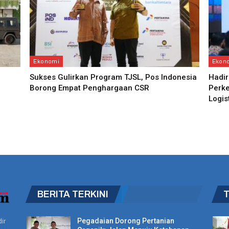
Ekonomi
Ekon
Sukses Gulirkan Program TJSL, Pos Indonesia
Hadir
Borong Empat Penghargaan CSR
Perke
Logis
BERITA TERKINI
Pegadaian Dorong Pertanian
ir