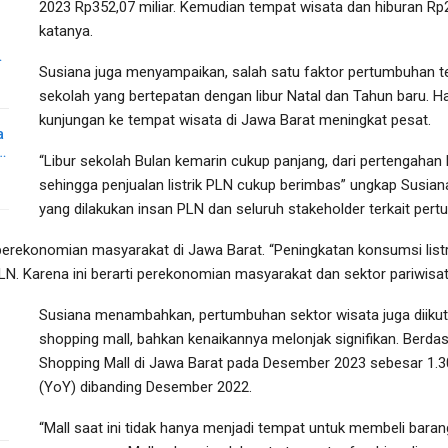
2023 Rp352,07 miliar. Kemudian tempat wisata dan hiburan Rp23,
katanya.
…
Susiana juga menyampaikan, salah satu faktor pertumbuhan te
sekolah yang bertepatan dengan libur Natal dan Tahun baru. 
kunjungan ke tempat wisata di Jawa Barat meningkat pesat.
a
…
“Libur sekolah Bulan kemarin cukup panjang, dari pertengaha
sehingga penjualan listrik PLN cukup berimbas” ungkap Susian
yang dilakukan insan PLN dan seluruh stakeholder terkait pertu
erekonomian masyarakat di Jawa Barat. “Peningkatan konsumsi listri
. Karena ini berarti perekonomian masyarakat dan sektor pariwisata
Susiana menambahkan, pertumbuhan sektor wisata juga diikuti
shopping mall, bahkan kenaikannya melonjak signifikan. Berdasa
Shopping Mall di Jawa Barat pada Desember 2023 sebesar 1.3
(YoY) dibanding Desember 2022.
“Mall saat ini tidak hanya menjadi tempat untuk membeli bara