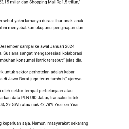
15 miliar dan Shopping Mall Rp1,5 triliun,”
rsebut yakni lamanya durasi libur anak-anak
Hal ini menyebabkan okupansi penginapan dan
n Desember sampai ke awal Januari 2024
a. Susiana sangat mengapresiasi kolaborasi
mbuhan konsumsi listrik tersebut,” jelas dia.
k untuk sektor perhotelan adalah kabar
 di Jawa Barat juga terus tumbuh,” ujarnya.
 oleh sektor tempat perbelanjaan atau
rkan data PLN UID Jabar, transaksi listrik
03, 29 GWh atau naik 43,78% Year on Year
ng keperluan saja. Namun, masyarakat sekarang