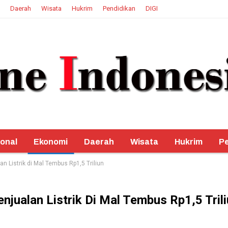
Daerah
Wisata
Hukrim
Pendidikan
DIGI
onal
Ekonomi
Daerah
Wisata
Hukrim
Pe
an Listrik di Mal Tembus Rp1,5 Triliun
njualan Listrik Di Mal Tembus Rp1,5 Tril