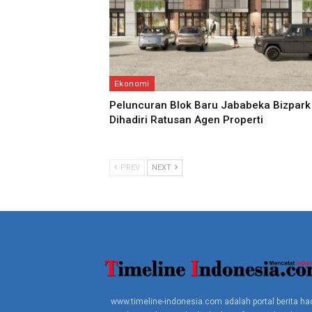
Ekonomi
Peluncuran Blok Baru Jababeka Bizpark
Dihadiri Ratusan Agen Properti
PREV
NEXT
www.timeline-indonesia.com adalah portal berita had