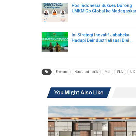
Pos Indonesia Sukses Dorong
UMKM Go Global ke Madagaska
Ini Strategi Inovatif Jababeka
Hadapi Deindustrialisasi Dini…
Ekonomi
Konsumsi listrik
Mal
PLN
UID
You Might Also Like