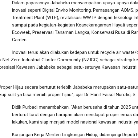
Dalam paparannya Jababeka menyampaikan upaya-upaya dalam
inovasi seperti Digital Enviro Monitoring, Pemasangan AQMS,
Treatment Plant (WTP), revitalisasi WWTP dengan teknologi Int
sampai pada kegiatan-kegiatan Keanekaragaman Hayati seper
Ecoweek, Preservasi Tanaman Langka, Konservasi Rusa di Ran
Garden.
Inovasi terus akan dilakukan kedepan untuk recycle air waste
Net Zero Industrial Cluster Community (NZICC) sebagai strategi keb
resiasi Kawasan Jababeka sebagai satu-satunya Kawasan Industri di
roper Hijau secara berturut terlebih Jababeka merupakan satu-satu
 sulit ya bisa meraih proper hijau.”, ujar Dr. Hanif Faisol Nurofiq, S. 
Didik Purbadi menambahkan, “Akan berusaha di tahun 2025 untu
berturut turut dengan harapan akan mendapat proper emas da
lakukan, kami siap menjadi model nasional kawasan industri ya
…
Kunjungan Kerja Menteri Lingkungan Hidup, didampingi Deputi