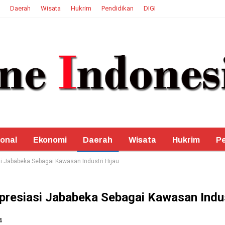
Daerah
Wisata
Hukrim
Pendidikan
DIGI
onal
Ekonomi
Daerah
Wisata
Hukrim
Pe
i Jababeka Sebagai Kawasan Industri Hijau
presiasi Jababeka Sebagai Kawasan Indus
4