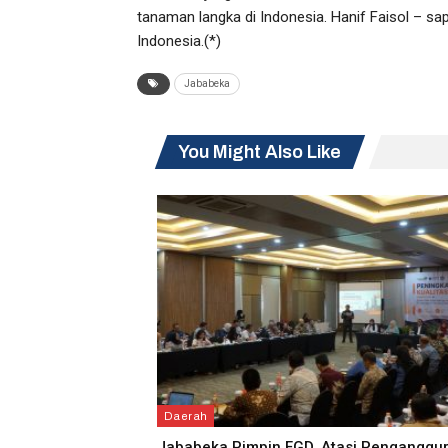
tanaman langka di Indonesia. Hanif Faisol – sa
Indonesia.(*)
Jababeka
You Might Also Like
Daerah
Jababeka Pimpin FGD, Atasi Penganggu