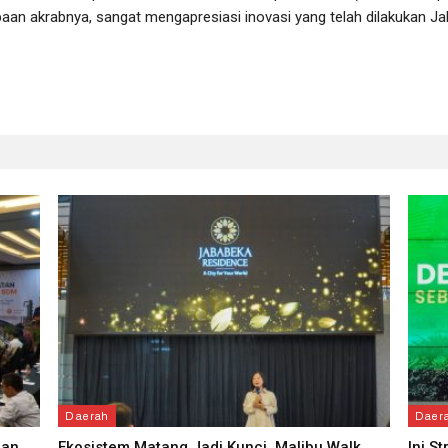
paan akrabnya, sangat mengapresiasi inovasi yang telah dilakukan J
Daerah
Daer
ran
Ekosistem Matang Jadi Kunci, Malibu Walk
Ini S