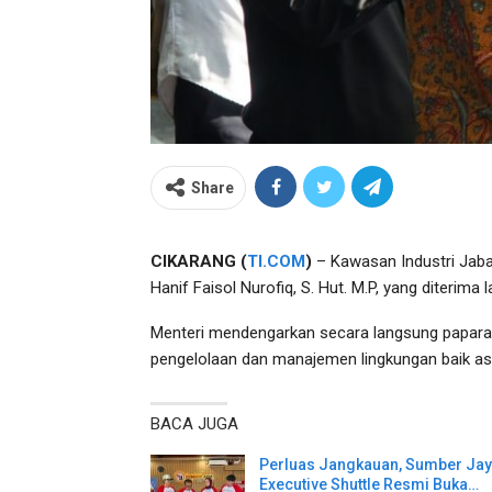
Share
CIKARANG (
TI.COM
)
– Kawasan Industri Jaba
Hanif Faisol Nurofiq, S. Hut. M.P, yang diterima
Menteri mendengarkan secara langsung paparan 
pengelolaan dan manajemen lingkungan baik aspe
BACA JUGA
Perluas Jangkauan, Sumber Ja
Executive Shuttle Resmi Buka…