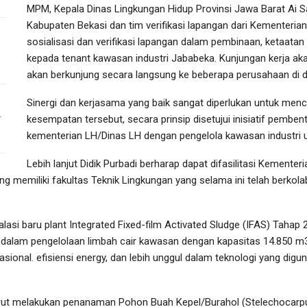
MPM, Kepala Dinas Lingkungan Hidup Provinsi Jawa Barat Ai S
Kabupaten Bekasi dan tim verifikasi lapangan dari Kementeria
sosialisasi dan verifikasi lapangan dalam pembinaan, ketaatan
kepada tenant kawasan industri Jababeka. Kunjungan kerja a
akan berkunjung secara langsung ke beberapa perusahaan di 
Sinergi dan kerjasama yang baik sangat diperlukan untuk menci
…
kesempatan tersebut, secara prinsip disetujui inisiatif pem
kementerian LH/Dinas LH dengan pengelola kawasan industri 
Lebih lanjut Didik Purbadi berharap dapat difasilitasi Kement
yang memiliki fakultas Teknik Lingkungan yang selama ini telah berkol
asi baru plant Integrated Fixed-film Activated Sludge (IFAS) Tahap
 dalam pengelolaan limbah cair kawasan dengan kapasitas 14.850 m3
rasional. efisiensi energy, dan lebih unggul dalam teknologi yang di
rut melakukan penanaman Pohon Buah Kepel/Burahol (Stelechocarpu