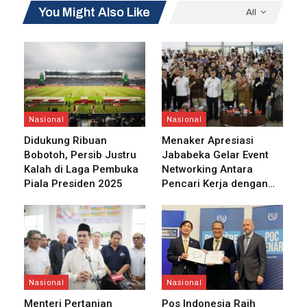
menjadi mitra pemerintah dalam menyelenggarakan e-Voting
You Might Also Like
All
Pilkades, bahkan pemilihan kepala daerah di masa mendatang,”
ungkap Vice President Corporate Secretary Delvia Damayanti,
Kamis (15/06).
BACA JUGA
Posdigi Perluas Market Enterprise Melalui
Nasional
Nasional
Layanan e-Meterai…
Didukung Ribuan
Menaker Apresiasi
Bobotoh, Persib Justru
Jababeka Gelar Event
Kalah di Laga Pembuka
Networking Antara
Piala Presiden 2025
Pencari Kerja dengan…
Ini Sinergi Pos Indonesia dan Garuda Dorong
Kelancaran…
E-Voting merupakan sistem yang memanfaatkan perangkat
elektronik dan mengolah informasi digital untuk membuat,
Nasional
Nasional
memberikan, menghitung, hingga menayangkan perolehan
Menteri Pertanian
Pos Indonesia Raih