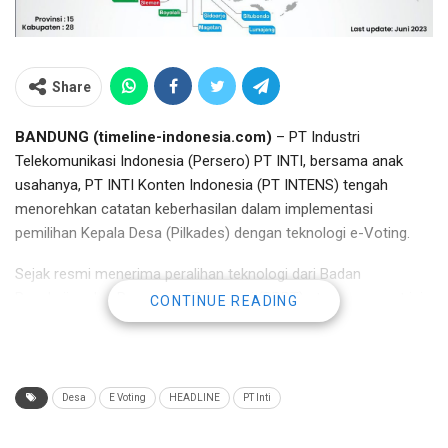
Share
BANDUNG (timeline-indonesia.com)
– PT Industri
Telekomunikasi Indonesia (Persero) PT INTI, bersama anak
usahanya, PT INTI Konten Indonesia (PT INTENS) tengah
menorehkan catatan keberhasilan dalam implementasi
pemilihan Kepala Desa (Pilkades) dengan teknologi e-Voting.
Sejak resmi menerima peralihan teknologi dari Badan
Pengkajian dan Penerapan Teknologi (BPPT) atau yang saat ini
CONTINUE READING
dikenal dengan Badan Riset dan Inovasi Nasional (BRIN) pada
tahun 2015, INTI Group berhasil mengantongi status sebagai
satu-satunya pemegang legalitas sistem e-Voting.
Desa
E Voting
HEADLINE
PT Inti
“Capaian ini membuat kami yakin bahwa INTI Group mampu