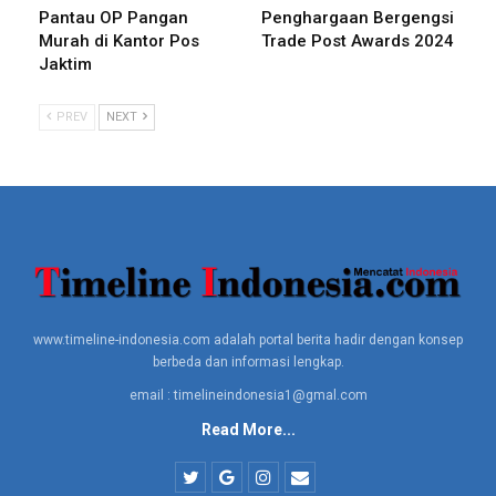
suara, sekaligus memelihara dan menghasilkan jejak audit,
Pantau OP Pangan
Penghargaan Bergengsi
tanpa harus mencoblos kertas suara secara manual.
Murah di Kantor Pos
Trade Post Awards 2024
Jaktim
Semua proses, termasuk verifikasi pemilih, ucap Delvia
Damayanti, berlangsung secara elektronik menggunakan
PREV
NEXT
komputer tablet layar sentuh serta perangkat validasi Kartu
Tanda Penduduk Elektronik (KTP-el) bernama IDentik.
Auditor Sistem Pemerintahan Berbasis Elektronik BRIN Andrari
Grahitandaru ikut menambahkan, implementasi e-Voting ini
dapat menangani permasalahan Daftar Pemilih Tetap (DPT)
ganda yang selama ini kerap terjadi saat pelaksanaan pemilihan
umum (pemilu) secara manual.
www.timeline-indonesia.com adalah portal berita hadir dengan konsep
“Jika selama ini setiap pelaksanaan pemilu manual
berbeda dan informasi lengkap.
mengandalkan surat undangan untuk data pemilih, lain halnya
email : timelineindonesia1@gmal.com
dengan e-Voting yang menggunakan proses verifikasi data
Read More...
biometrik berdasarkan Nomor Induk Kependudukan (NIK) pada
e-KTP. Sehingga hampir tidak memungkinkan untuk adanya DPT
ganda,” paparnya.